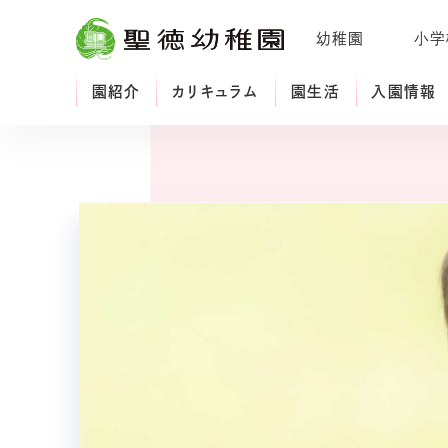
幼稚園
小学
園紹介
カリキュラム
園生活
入園情報