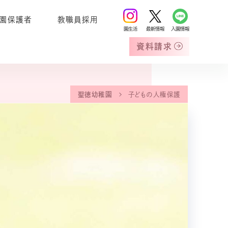
園保護者
教職員採用
園生活
最新情報
入園情報
資料請求
聖徳幼稚園
子どもの人権保護